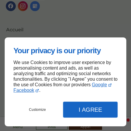
Accueil
Contactez-nous
Mentions légales
Your privacy is our priority
Plan du site
We use Cookies to improve user experience by
personalising content and ads, as well as
analyzing traffic and optimizing social networks
functionalities. By clicking "I Agree" you consent to
Haut de page
the use of Cookies from our providers
Google
Facebook
.
I AGREE
Customize
Menu
Infos
Appel